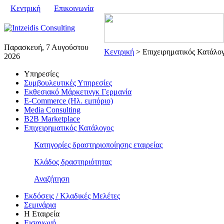
Κεντρική
Επικοινωνία
Παρασκευή, 7 Αυγούστου
Κεντρική
> Επιχειρηματικός Κατάλο
2026
Υπηρεσίες
Συμβουλευτικές Υπηρεσίες
Εκθεσιακό Μάρκετινγκ Γερμανία
E-Commerce (Ηλ. εμπόριο)
Media Consulting
B2B Marketplace
Επιχειρηματικός Κατάλογος
Κατηγορίες δραστηριοποίησης εταιρείας
Κλάδος δραστηριότητας
Αναζήτηση
Εκδόσεις / Κλαδικές Μελέτες
Σεμινάρια
Η Εταιρεία
Εισαγωγή