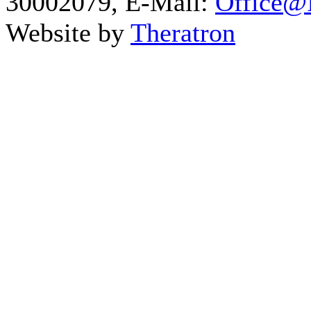
30002079, E-Mail:
Office@I
Website by
Theratron