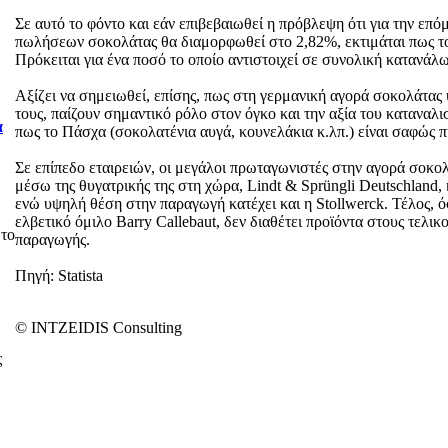
Σε αυτό το φόντο και εάν επιβεβαιωθεί η πρόβλεψη ότι για την επό
πωλήσεων σοκολάτας θα διαμορφωθεί στο 2,82%, εκτιμάται πως το
Πρόκειται για ένα ποσό το οποίο αντιστοιχεί σε συνολική κατανάλω
Αξίζει να σημειωθεί, επίσης, πως στη γερμανική αγορά σοκολάτας 
τους, παίζουν σημαντικό ρόλο στον όγκο και την αξία του καταναλι
α
πως το Πάσχα (σοκολατένια αυγά, κουνελάκια κ.λπ.) είναι σαφώς 
Σε επίπεδο εταιρειών, οι μεγάλοι πρωταγωνιστές στην αγορά σοκολάτ
μέσω της θυγατρικής της στη χώρα, Lindt & Sprüngli Deutschland, 
ενώ υψηλή θέση στην παραγωγή κατέχει και η Stollwerck. Τέλος,
ελβετικό όμιλο Barry Callebaut, δεν διαθέτει προϊόντα στους τελ
 το
παραγωγής.
Πηγή: Statista
© INTZEIDIS Consulting
ς