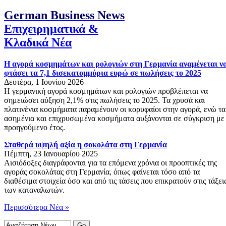
German Business News
Επιχειρηματικά &
Κλαδικά Νέα
Η αγορά κοσμημάτων και ρολογιών στη Γερμανία αναμένεται ν
φτάσει τα 7,1 δισεκατομμύρια ευρώ σε πωλήσεις το 2025
Δευτέρα, 1 Ιουνίου 2026
Η γερμανική αγορά κοσμημάτων και ρολογιών προβλέπεται να
σημειώσει αύξηση 2,1% στις πωλήσεις το 2025. Τα χρυσά και
πλατινένια κοσμήματα παραμένουν οι κορυφαίοι στην αγορά, ενώ τα
ασημένια και επιχρυσωμένα κοσμήματα αυξάνονται σε σύγκριση με
προηγούμενο έτος.
Σταθερά υψηλή αξία η σοκολάτα στη Γερμανία
Πέμπτη, 23 Ιανουαρίου 2025
Αισιόδοξες διαγράφονται για τα επόμενα χρόνια οι προοπτικές της
αγοράς σοκολάτας στη Γερμανία, όπως φαίνεται τόσο από τα
διαθέσιμα στοιχεία όσο και από τις τάσεις που επικρατούν στις τάξει
των καταναλωτών.
Περισσότερα Νέα »