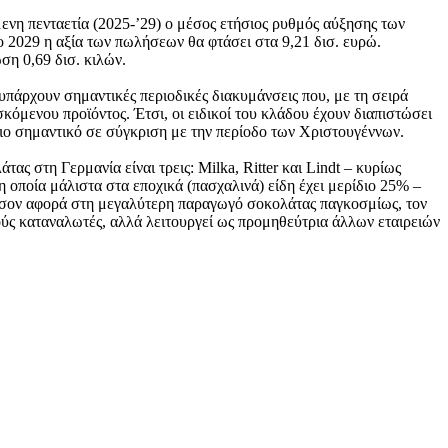
μενη πενταετία (2025-’29) ο μέσος ετήσιος ρυθμός αύξησης των
 2029 η αξία των πωλήσεων θα φτάσει στα 9,21 δισ. ευρώ.
ση 0,69 δισ. κιλών.
υπάρχουν σημαντικές περιοδικές διακυμάνσεις που, με τη σειρά
σκόμενου προϊόντος. Έτσι, οι ειδικοί του κλάδου έχουν διαπιστώσει
πιο σημαντικό σε σύγκριση με την περίοδο των Χριστουγέννων.
ας στη Γερμανία είναι τρεις: Milka, Ritter και Lindt – κυρίως
η οποία μάλιστα στα εποχικά (πασχαλινά) είδη έχει μερίδιο 25% –
 όσον αφορά στη μεγαλύτερη παραγωγό σοκολάτας παγκοσμίως, τον
ικούς καταναλωτές, αλλά λειτουργεί ως προμηθεύτρια άλλων εταιρειών