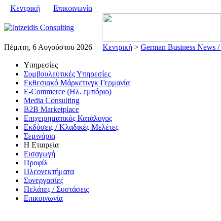
Κεντρική
Επικοινωνία
Πέμπτη, 6 Αυγούστου 2026
Κεντρική
>
German Business News /
Υπηρεσίες
Συμβουλευτικές Υπηρεσίες
Εκθεσιακό Μάρκετινγκ Γερμανία
E-Commerce (Ηλ. εμπόριο)
Media Consulting
B2B Marketplace
Επιχειρηματικός Κατάλογος
Εκδόσεις / Κλαδικές Μελέτες
Σεμινάρια
Η Εταιρεία
Εισαγωγή
Προφίλ
Πλεονεκτήματα
Συνεργασίες
Πελάτες / Συστάσεις
Επικοινωνία