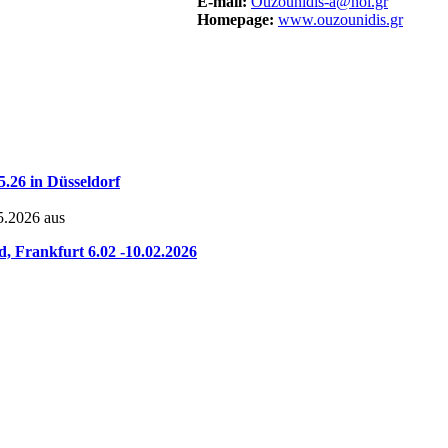
E-mail:
Ouzounidis-a@hol.gr
Homepage:
www.ouzounidis.gr
5.26 in Düsseldorf
05.2026 aus
Frankfurt 6.02 -10.02.2026