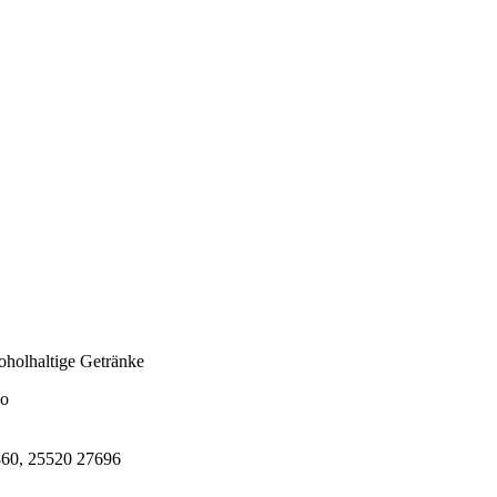
oholhaltige Getränke
ho
860, 25520 27696