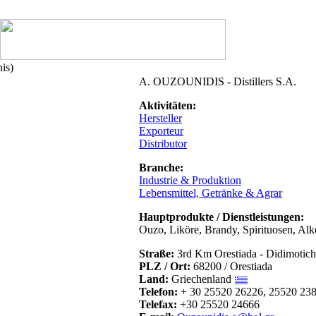
is)
A. OUZOUNIDIS - Distillers S.A.
Aktivitäten:
Hersteller
Exporteur
Distributor
Branche:
Industrie & Produktion
Lebensmittel, Getränke & Agrar
Hauptprodukte / Dienstleistungen:
Ouzo, Liköre, Brandy, Spirituosen, Alk
Straße:
3rd Km Orestiada - Didimotic
PLZ / Ort:
68200 / Orestiada
Land:
Griechenland
Telefon:
+ 30 25520 26226, 25520 23
Telefax:
+30 25520 24666