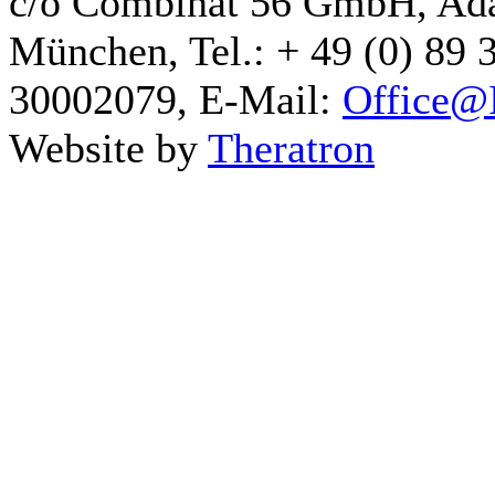
c/o Combinat 56 GmbH, Ad
München, Tel.: + 49 (0) 89 
30002079, E-Mail:
Office@I
Website by
Theratron